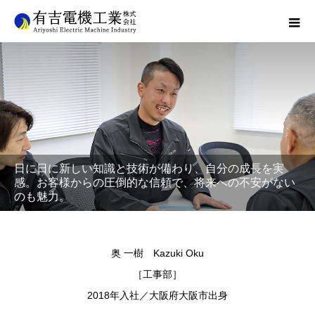
日に日に新しい知識と技術が備わり、自分の成長を実
感。お客様からの圧倒的な信頼で、将来への不安がない
のも魅力。
奥 一樹 Kazuki Oku
［工事部］
2018年入社／大阪府大阪市出身